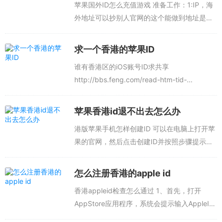
苹果国外ID怎么充值游戏 准备工作：1:IP，海
外地址可以抄别人官网的这个能做到地址是
100%有效的2:手机号3:有海外信用卡的可以自
行充值，没有的话可以去买礼品卡充值。2种注
求一个香港的苹果ID
册：1:带双重验证的从...
谁有香港区的iOS账号ID求共享
http://bbs.feng.com/read-htm-tid-
4707579.html有局搏好多国家的账号，自己试
桐谨祥试，好多晌粗能用更多追问追答๷...
苹果香港id退不出去怎么办
港版苹果手机怎样创建ID 可以在电脑上打开苹
果的官网，然后点击创建ID并按照步骤提示完
成相关的信息输入以及选择地区为香港就可以
注册成功了。具体的注册方法如下：1、在电脑
怎么注册香港的apple id
的百度上输入苹果，找到其官方网...
香港appleid检查怎么通过 1、首先，打开
AppStore应用程序，系统会提示输入AppleID
和密码，输入香港AppleID并点击“登录”。2、