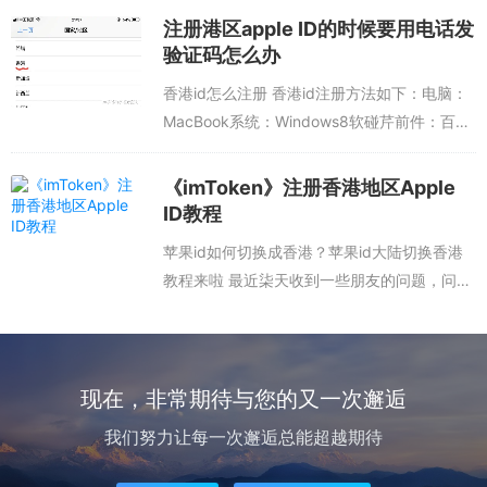
其次，弹出“审核信息”页面，行手在上面选择
注册港区apple ID的时候要用电话发
“继续...
验证码怎么办
香港id怎么注册 香港id注册方法如下：电脑：
MacBook系统：Windows8软碰芹前件：百度
1、在百度搜索框输入苹果并点击官网进入。
2、首尺在点击管理你的AppleID。3、点击创
《imToken》注册香港地区Apple
建您的App...
ID教程
苹果id如何切换成香港？苹果id大陆切换香港
教程来啦 最近柒天收到一些朋友的问题，问我
苹果id如何切换成香港？理解大家对苹果ios账
号地区切换问题的不解，我带着苹果id大陆切
换香港教程来啦！教程详细...
现在，非常期待与您的又一次邂逅
我们努力让每一次邂逅总能超越期待