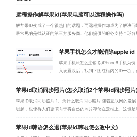
远程操作解苹果id(苹果电脑可以远程操作吗)
解苹果ID变成了一个很热门的话题，而远程操作却成为了解决问题
最常见的是找认证的第三方服务商。他们提供的服务支持全球各地，
苹果手机怎么才能消除apple id
苹果手机id怎么注销 以iPhone6手
入设置以后，找到下图红框内的ID一项，点
苹果id取消同步照片(怎么取消2个苹果id同步照片
苹果ID取消同步照片 1、为什么取消同步照片 随着互联网的
崛起，也使得人们更倾向于将自己的照片存储在云端上。这也是苹
苹果id韩语怎么退(苹果id韩语怎么改中文)