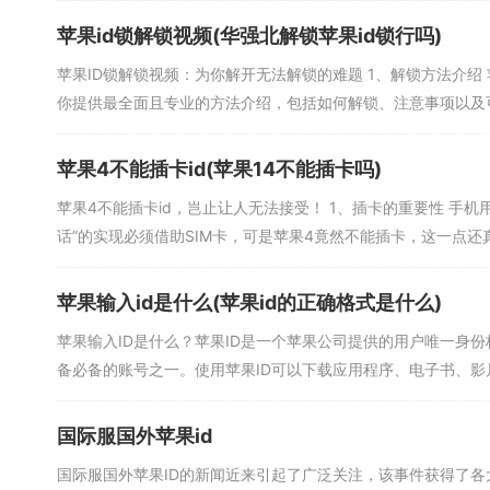
苹果id锁解锁视频(华强北解锁苹果id锁行吗)
苹果ID锁解锁视频：为你解开无法解锁的难题 1、解锁方法介绍
你提供最全面且专业的方法介绍，包括如何解锁、注意事项以及可能
苹果4不能插卡id(苹果14不能插卡吗)
苹果4不能插卡id，岂止让人无法接受！ 1、插卡的重要性 手机
话”的实现必须借助SIM卡，可是苹果4竟然不能插卡，这一点还真是
苹果输入id是什么(苹果id的正确格式是什么)
苹果输入ID是什么？苹果ID是一个苹果公司提供的用户唯一身份标
备必备的账号之一。使用苹果ID可以下载应用程序、电子书、影片等
国际服国外苹果id
国际服国外苹果ID的新闻近来引起了广泛关注，该事件获得了各