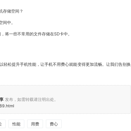
机存储空间？
空间中。
间，将一些不常用的文件存储在SD卡中。
以轻松提升手机性能，让手机不用费心就能变得更加流畅。让我们告别换
分享
发布，如需转载请注明出处。
589.html
松
性能
用费
费心