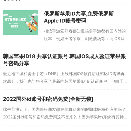
俄罗斯苹果ID共享,免费俄罗斯
Apple ID账号密码
相信手游爱好者都知道很多手游都有国内外的
版本，例如王者荣耀、刺激战场等；而iOS系
统想要下载海外软件相较于安卓系统会更加麻
烦，因为果粉需要使用一个海外ios账号。今天
韩国苹果ID18 共享认证账号 韩国iOS成人验证苹果账
小编为大家带来了有效的免费俄罗斯A...
号密码分享
最近地下城和勇士手游（DNF）上线韩国iOS软件店让韩区ID需求再
次飙升，我们也与您分享了最新的韩国苹果ID18 认证账户，但由于用
户太多，账户无法维护，所以我们今天正在增加一批韩国iOS成人验
证苹果...
2022国外id账号和密码免费[全新无锁]
端午节快到了。国内果粉朋友想在即将到来的假期体验海外应用吗？
2022国外id账号和密码免费用这不是来的！因为苹果ios系统有其特殊
性，不同地区Apple ID登录App Store应用商店后可以下载的...