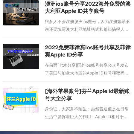
澳洲ios账号分享2022海外免费的澳
大利亚Apple ID共享账号
很多人不会注册澳洲ios账号，因为注册繁琐不
说还要填写澳大利亚地址格式和邮箱搞得人头
昏脑胀，于是这次分享2022年澳大利亚Apple
ID苹果账号和密码免费给大家，前期也有分享
2022免费菲律宾ios账号共享及菲律
免费的美国苹果ID还有海...
宾Apple ID分享
在前面[七木分享]国外ios账号共享公众号发布
了美国与加拿大地区的Apple ID账号和密码，
今天分享一次关于菲律宾ios账号共享，这次分
享是2020年7月份最新菲律宾免费applied苹果
[海外苹果账号]芬兰Apple id最新账
账号和密码...
号大全分享
身份证，大家并不陌生；虽然普通但是在日常
生活中发挥着巨大的作用；Apple id相对于
iPhone手机亦是如此。本次内容是一篇海外
App Store账号的分享——芬兰Apple id最新账