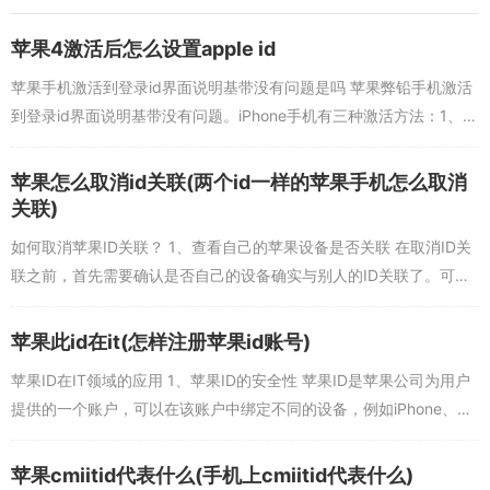
苹果4激活后怎么设置apple id
苹果手机激活到登录id界面说明基带没有问题是吗 苹果弊铅手机激活
到登录id界面说明基带没有问题。iPhone手机有三种激活方法：1、电
脑橡卜旁iTunes激活：将iPhone通过数据线连接上可正常登...
苹果怎么取消id关联(两个id一样的苹果手机怎么取消
关联)
如何取消苹果ID关联？ 1、查看自己的苹果设备是否关联 在取消ID关
联之前，首先需要确认是否自己的设备确实与别人的ID关联了。可以
在“设置-icloud”中查看云储存账户是否为自己的账户，如果不是...
苹果此id在it(怎样注册苹果id账号)
苹果ID在IT领域的应用 1、苹果ID的安全性 苹果ID是苹果公司为用户
提供的一个账户，可以在该账户中绑定不同的设备，例如iPhone、
iPad、iPod、Mac等等。随着苹果设备使用率的不断增加...
苹果cmiitid代表什么(手机上cmiitid代表什么)