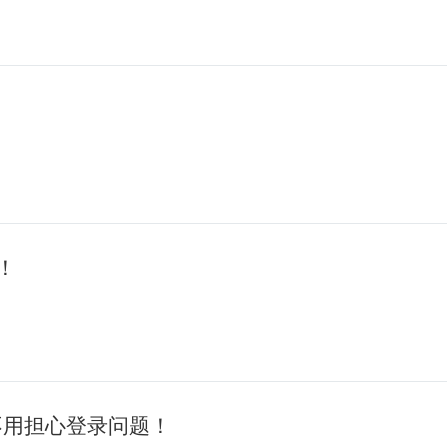
！
！
不用担心登录问题！