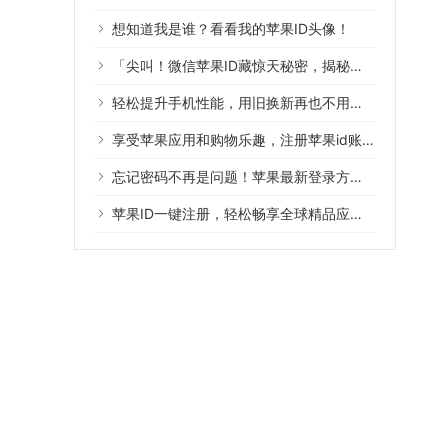
想知道我是谁？看看我的苹果ID头像！
「尖叫！微信苹果ID藏惊天秘密，揭秘全过程」
轻松提升手机性能，用旧换新再也不用费心啦！
享受苹果应用和购物乐趣，注册苹果id账号，轻松付款！
忘记密码不再是问题！苹果最新登录方式来了！
苹果ID一键注册，轻松畅享全球精品应用！