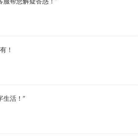
客服帮您解疑答惑！”
拥有！
字生活！”